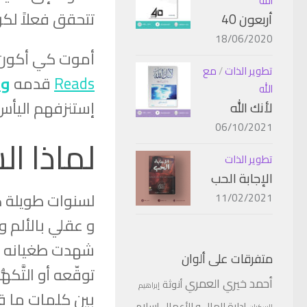
الله
تتحقق فعلاً لكن 
أربعون 40
18/06/2020
أموت كي أكون أنا كت
تطوير الذات
/
مع
Reads
قدمه
وا
الله
إستنزفهم اليأس
لأنك الله
06/10/2021
لماذا ا
تطوير الذات
الإجابة الحب
لسنوات طويلة 
11/02/2021
و عقلي بالألم و
شهدت طغيانه و جب
متفرقات على ألوان
توقّعه أو التَّك
أحمد خيري العمري
أنوثة
إبراهيم
بين كلمات ما ق
إدارة المال و الأعمال
إسلام