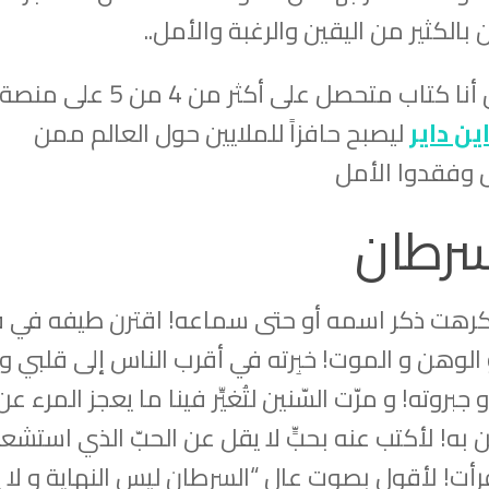
بالكثير من اليقين والرغبة والأمل..
اب متحصل على أكثر من 4 من 5 على منصة
ين داير
ليصبح حافزاً للملايين حول العالم ممن
 وفقدوا الأمل
لسرطان
كرهت ذكر اسمه أو حتى سماعه! اقترن طيفه في ق
 الوهن و الموت! خبِرته في أقرب الناس إلى قلبي و
روته! و مرّت السّنين لتُغيِّر فينا ما يعجز المرء عن
هُّن به! لأكتب عنه بحبٍّ لا يقل عن الحبّ الذي استشعر
رأت! لأقول بصوت عال “السرطان ليس النهاية و لا 