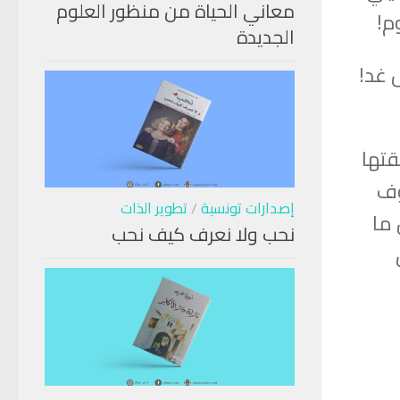
معاني الحياة من منظور العلوم
م!
الجديدة
 غد!
قتها
وف
إصدارات تونسية
/
تطوير الذات
 ما
نحب ولا نعرف كيف نحب