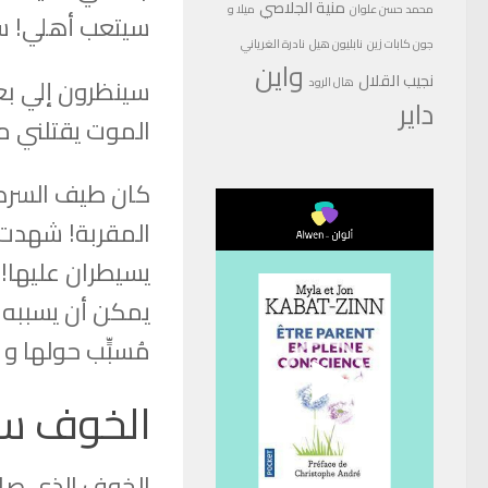
منية الجلاصي
محمد حسن علوان
ميلا و
سيتعب أهلي! سي
جون كابات زين
نابليون هيل
نادرة الغرياني
واين
نجيب القلال
سينظرون إلي بعج
هال الرود
داير
الموت يقتلني م
كان طيف السرطا
مشغل
المقربة! شهدت أ
الفيديو
يسيطران عليها! 
يمكن أن يسببه! 
مُسبٍّب حولها و
الخوف سم
الخوف الذي صاح