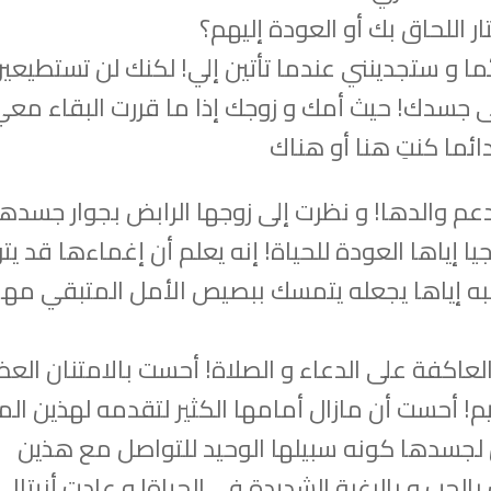
ار اللحاق بك أو العودة إليهم؟
ئما و ستجدينني عندما تأتين إلي! لكنك لن تستطيعي
ى جسدك! حيث أمك و زوجك إذا ما قررت البقاء معي
ئما كنتِ هنا أو هناك
عم والدها! و نظرت إلى زوجها الرابض بجوار جسدها
ا إياها العودة للحياة! إنه يعلم أن إغماءها قد ي
 حبه إياها يجعله يتمسك ببصيص الأمل المتبقي مه
لعاكفة على الدعاء و الصلاة! أحست بالامتنان الع
م! أحست أن مازال أمامها الكثير لتقدمه لهذين الم
 لجسدها كونه سبيلها الوحيد للتواصل مع هذين
الحب و بالرغبة الشديدة في الحياة! و عادت أنيتا!