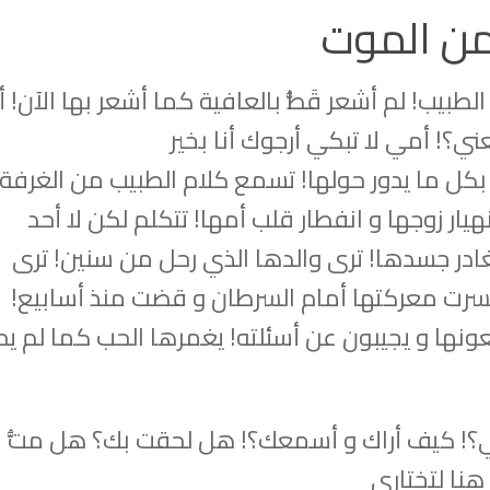
 من الموت
لطبيب! لم أشعر قَطُّ بالعافية كما أشعر بها الآن! أ
ني؟! أمي لا تبكي أرجوك أنا بخير
 بكل ما يدور حولها! تسمع كلام الطبيب من الغرفة
هيار زوجها و انفطار قلب أمها! تتكلم لكن لا أحد
غادر جسدها! ترى والدها الذي رحل من سنين! ترى
سرت معركتها أمام السرطان و قضت منذ أسابيع!
ها و يجيبون عن أسئلته! يغمرها الحب كما لم ي
بي؟! كيف أراك و أسمعك؟! هل لحقت بك؟ هل متُّ ف
 هنا لتختاري