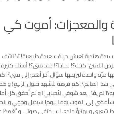
 والمعجزات: أموت كي
” سيدة هندية تعيش حياة سعيدة طبيعية! تكتشف 
مرض اللعين! كيف؟! لماذا؟! منذ متى؟! أسئلة كثيرة م
ا مرّة واحدة ليزيحها سؤال آخر أهم: إلى متى؟! ك
 هذا العالم؟! كم فرصة لأشهد حلول الربيع! و كم
د؟! لم يفتر بعد شوقي لأحبابي! و لم أحقق كل أح
؟! سأمضي إلى الموت يوما بيوم! سيذبل وجهي و ين
عري و يهترِؤُ جلدي! سيختفي صوتي و تُغمظ ع