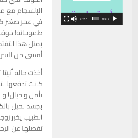
الإنسجام مع مج
في عمر صغير كم
00:27
00:00
طموحاته! خوف لا
بمثل هذا التفتح
أقسى من السرط
أخذت حالة أنيتا 
كانت تدفعها لت
تأمل و خيال! و ت
بجسد نحيل بال
الطبيب يخبر زوج
تفصلها عن الرحي