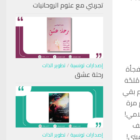
تجربتي مع علوم الروحانيات
إصدارات تونسية
/
تطوير الذات
فجأة
رحلة عشق
ُلحّة
م بقي
 مرة
لامي!
حف
إصدارات تونسية
/
تطوير الذات
يني!