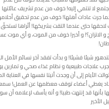
تمع لا تنتمي إليه! خوف من عدم تشريف عائلتها با
ا جرت عادات أهلها! خوف من عدم تحقيق أحلامه
حقها حتى عندما التقت بشريكها! أتُراها تستحقّ ر
 و الاتزان؟! و أخيرا خوف من الموت، و أي موت عس
ان!
تتدهور شيئا فشيئا! و بدأت تفقد آخر نسائم الأمل ال
جرب علاجات طبيعية و نظام غذاء صحي و تمارين يو
والت الأيام إلى أن وجدت أنيتا نفسها في العناية ال
كاد يغطي أعضاء توقف معظمها عن العمل! سم
ها بأنها قد إنتهت طبيا! و أنه يأسف لإعلامه أن سو
ل الأخير