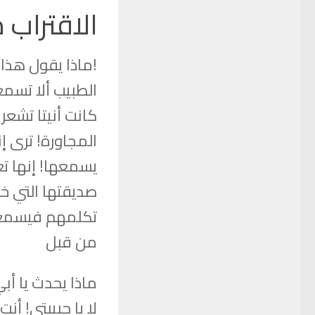
الاقتراب
!ماذا يقول هذا ا
الطبيب ألا تسمع
كانت أنيتا تشعر
المجاورة! ترى إن
يسمعها! إنها ت
صديقتها التي خ
تكلمهم فيسمعون
من قبل
ماذا يحدث يا أ
لا يا حبيبتي! أنت