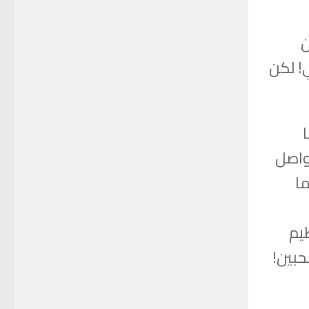
ن
! لكن
تواصل
ما
ظيم
حبين!