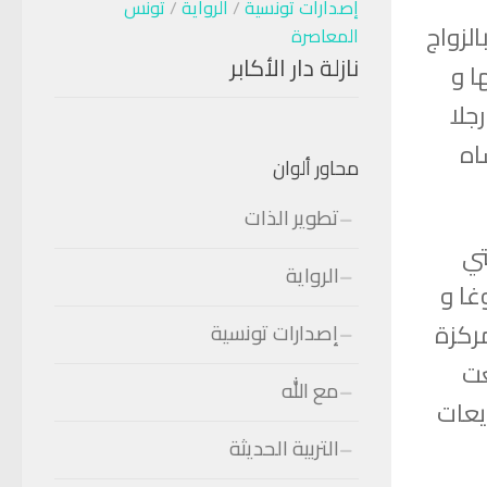
إصدارات تونسية
/
الرواية
/
تونس
لزواج
المعاصرة
نازلة دار الأكابر
ا و
جلا
اه
محاور ألوان
تطوير الذات
تي
الرواية
غا و
مركزة
إصدارات تونسية
عت
مع الله
يعات
التربية الحديثة