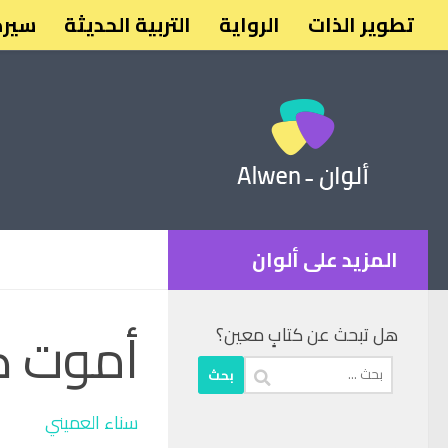
تطوير الذات
الرواية
التربية الحديثة
سيرة
المزيد على ألوان
أموت ك
هل تبحث عن كتابٍ معين؟
البحث
عن:
سناء العميني