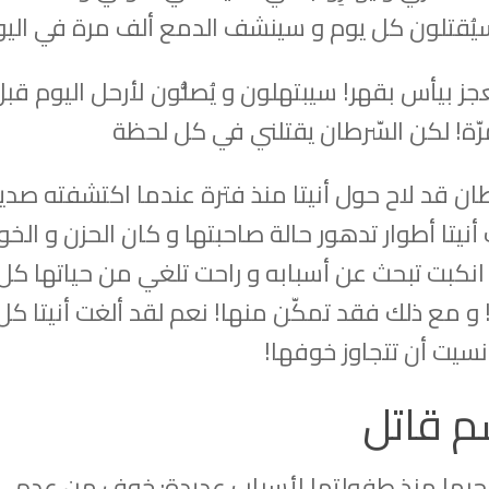
ُقتلون كل يوم و سينشف الدمع ألف مرة في اليو
ز بيأس بقهر! سيبتهلون و يُصلُّون لأرحل اليوم قبل
رّة! لكن السّرطان يقتلني في كل لحظة
ن قد لاح حول أنيتا منذ فترة عندما اكتشفته صدي
نيتا أطوار تدهور حالة صاحبتها و كان الحزن و الخ
انكبت تبحث عن أسبابه و راحت تلغي من حياتها كل
و مع ذلك فقد تمكّن منها! نعم لقد ألغت أنيتا كل
 نسيت أن تتجاوز خوفها!
 قاتل
بها منذ طفولتها لأسباب عديدة: خوف من عدم