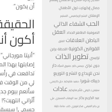
السكران
أن يكون”
جمال
إيكهارت تول
الأطفال
الإمتنان
الحقيقة
البشير الإبراهيمي
التسليم
الحب
الشفاء الذاتي
العقل
أكون أنا
الصوفية
الطاهر الحداد
الباطن
العلاقات
القلق
القوانين الكونية
اللحظة
براين
تطوير الذات
“أنيتا مورجاني
ترايسي
إصابتها بهذا ال
دار
جون غراي
جيمس كلير
حقوق المرأة
تدافعت في رأسه
نحن للإبداع و النشر و التوزيع
ديباك شوبرا
لي من الوقت في
ديفيد هاوكينز
ديل كارينجي
عادات
سأنعم بيوم جدي
ستيفن ر.كوفي
سُلّم هاوكينز
عبد الكريم بكار
أتُراني انتهيت
عبد الوهاب المسيري
علي
بن جابر الفيفي
فكر تنويري
كتب
ماما دليلة
جسمي! سيسقط ش