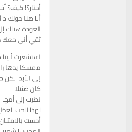
أختار؟! كيف؟ أخت
أنا هنا حولك دا
العودة هناك إل
ثقي أني معك دا
استشعرت أنيتا د
ممسكا يدها راجي
إلى الأبد! لكن
كان ضئيلا
نظرت إلى أمها ا
لهذا الحب العظي
أحست بالامتنان
المحبين! شعرت ب