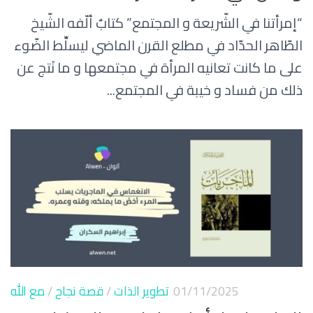
“إمرأتنا في الشّريعة و المجتمع” كتابٌ ألّفه الشّيخ
الطّاهر الحدّاد في مطلع القرن الماضي ليسلِّط الضّوء
على ما كانت تعانيه المرأة في مجتمعها و ما نَتج عن
ذلك من فساد و خيبة في المجتمع...
01/11/2025
تطوير الذات
/
قصة نجاح
/
مع الله