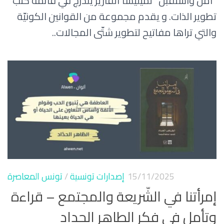
“آمن واستقبل” لميليسّا ألفاريز يندرج في قائمة كتب
تطوير الذات. و يقدم مجموعة من القوانين الكونيّة
والتي تراها مفاتيح لتطوير شتّى المجالات..
15/11/2025
إصدارات تونسية
/
تونس المعاصرة
إمرأتنا في الشّريعة والمجتمع – قراءة
وتأمل في فكر الطاهر الحداد