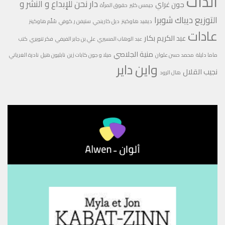
الذات
دار نحن للإبداع و النشر و
جون غراي
جيمس كلير
حقوق المرأة
التوزيع
ديباك شوبرا
ديفيد هاوكينز
ديل كارينجي
ستيفن ر.كوفي
سُلّم هاوكينز
عادات
عبد الكريم بكار
عبد الوهاب المسيري
علي بن جابر الفيفي
فكر تنويري
كتب
منية الجلاصي
ماما دليلة
محمد حسن علوان
ميلا و جون كابات زين
نابليون هيل
نادرة الغرياني
واين داير
نجيب القلال
هال الرود
مشغل
الفيديو