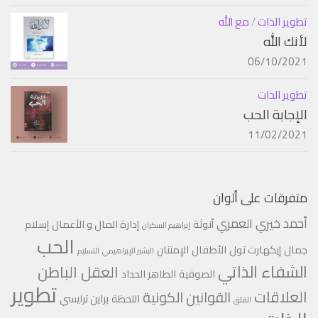
تطوير الذات
/
مع الله
لأنك الله
06/10/2021
تطوير الذات
الإجابة الحب
11/02/2021
متفرقات على ألوان
أحمد خيري العمري
أنوثة
إدارة المال و الأعمال
إسلام
إبراهيم السكران
الحب
جمال
إيكهارت تول
الأطفال
الإمتنان
البشير الإبراهيمي
التسليم
الشفاء الذاتي
العقل الباطن
الصوفية
الطاهر الحداد
تطوير
العلاقات
القوانين الكونية
اللحظة
براين ترايسي
القلق