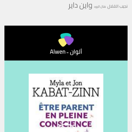
واين داير
نجيب القلال
هال الرود
مشغل
الفيديو