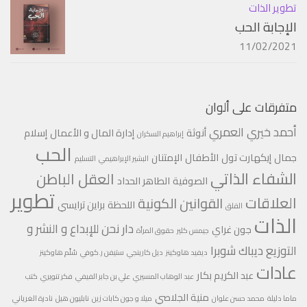
تطوير الذات
الإجابة الحب
11/02/2021
متفرقات على ألوان
أحمد خيري العمري
أنوثة
إدارة المال و الأعمال
إسلام
إبراهيم السكران
الحب
جمال
إيكهارت تول
الأطفال
الإمتنان
البشير الإبراهيمي
التسليم
الشفاء الذاتي
العقل الباطن
الصوفية
الطاهر الحداد
تطوير
العلاقات
القوانين الكونية
اللحظة
براين ترايسي
القلق
الذات
دار نحن للإبداع و النشر و
جون غراي
جيمس كلير
حقوق المرأة
التوزيع
ديباك شوبرا
ديفيد هاوكينز
ديل كارينجي
ستيفن ر.كوفي
سُلّم هاوكينز
عادات
عبد الكريم بكار
عبد الوهاب المسيري
علي بن جابر الفيفي
فكر تنويري
كتب
منية الجلاصي
ماما دليلة
محمد حسن علوان
ميلا و جون كابات زين
نابليون هيل
نادرة الغرياني