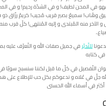
هو في المحن لطيف! و في الشدّة رحيم! و في الم
يق وهّاب! سميعٌ بصير قريب مُجيب! كريمٌ رزّاق ذو 
 و الآخر منه المُبتدى و إليه المُنتهى! كلّ قرب منه
اع..
يدعونا
للتّدبّر
في جميل صفات الله و التّعرّف عليه بما
ي كتابه
وان التّفصيل في كلّ ما قيل لكننا سنسبح سويّا في
جلّ في عُلاه و ندعوكم بكل حب للإطلاع على هذا
ل أكثر في أسماء الله الحسنى