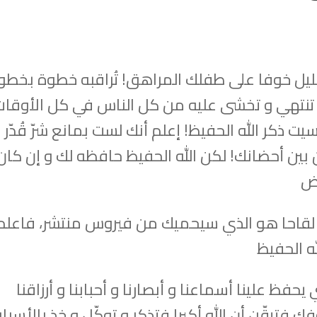
الليل خوفا على طفلك المراهق! تُراقبه خطوة بخطو
ا تنتهي و تخشى عليه من كل الناس في كل الأوقات
يت ذكر الله الحفيظ! إعلم أنك لست بمانع شرّ قُدّر
 بين أحضانك! لكن الله الحفيظ حافظه لك و إن كا
رض
لقاحا هو الذي سيحميك من فيروس منتشر، فاعلم
ه الحفيظ
حفظ علينا أسماعنا و أبصارنا و أحبابنا و أرزاقنا
 فتيقّن أن الله أكبر! فتذكر و توكّل و خذ بالأسبا