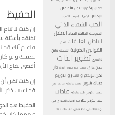
السكران
جمال
إيكهارت تول
الأطفال
الحفيظ
الإمتنان
البشير الإبراهيمي
التسليم
الحب
الشفاء الذاتي
إن كنت لا تنام 
العقل
الصوفية
الطاهر الحداد
تخنقه بأسئلة ل
الباطن
العلاقات
القلق
فاعلم أنك قد نس
القوانين الكونية
اللحظة
براين
تطوير الذات
لطفلك و لو كان
ترايسي
أقصى بقاع الأ
دار
جون غراي
جيمس كلير
حقوق المرأة
نحن للإبداع و النشر و التوزيع
إن كنت تظن أن 
ديباك شوبرا
ديفيد هاوكينز
ديل كارينجي
قد نسيت ذكر الل
عادات
ستيفن ر.كوفي
سُلّم هاوكينز
عبد الكريم بكار
عبد الوهاب المسيري
علي
الحفيظ هو الذي ي
بن جابر الفيفي
فكر تنويري
كتب
ماما دليلة
و مهما كان خوفك