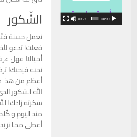
الشّكور
00:27
00:00
تعمل حسنة فتُجز
فعلت! تدعو لأخي
أميالا! فهل عرف
تحبه فيحبك! تر
أعظم من هذا جز
الله الشكور الذ
شكرته زادك! الل
منذ اليوم و كُل
أعطي مما تريد أ