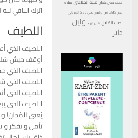
منية الجلاصي
محمد حسن علوان
ميلا و
اترك الباقي لله ا
جون كابات زين
نابليون هيل
نادرة الغرياني
واين
نجيب القلال
اللطيف
هال الرود
داير
اللطيف الذي أعا
مشغل
أوقف جيش سُليم
الفيديو
اللطيف الذي جم
اللطيف الذي شق 
اللطيف الذي أنج
اللطيف الذي ي
يُغني المُدان! 
تأمل و تفكر و س
ذاق بك الحال تذ