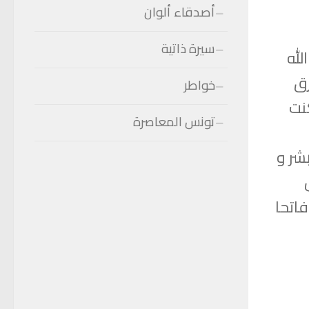
أصدقاء ألوان
سيرة ذاتية
لله
رق
خواطر
نت
تونس المعاصرة
شر و
فاتحا