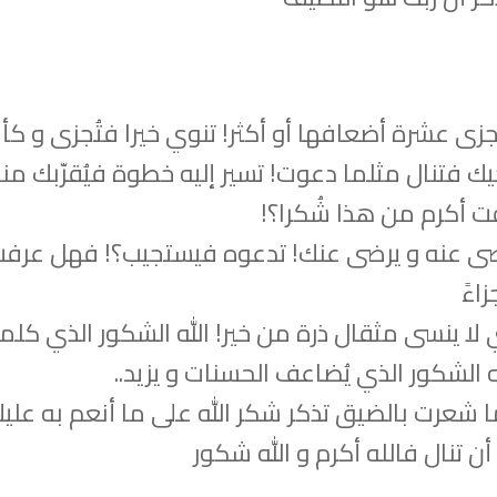
ى عشرة أضعافها أو أكثر! تنوي خيرا فتُجزى و كأ
ك فتنال مثلما دعوت! تسير إليه خطوة فيُقرّبك من
ت أكرم من هذا شُكرا؟!
ضى عنه و يرضى عنك! تدعوه فيستجيب؟! فهل عرف
اءً
ي لا ينسى مثقال ذرة من خير! الله الشكور الذي كلما
ه الشكور الذي يُضاعف الحسنات و يزيد..
ما شعرت بالضيق تذكر شكر الله على ما أنعم به علي
ن تنال فالله أكرم و الله شكور