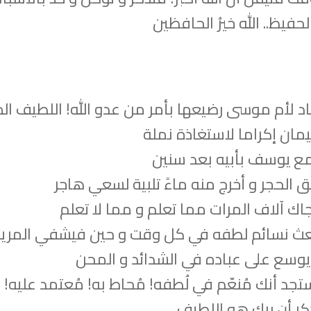
لحفيظ.. الله خيرُ الحافظين
د لأم موسى رضيعها بأمر من عدو الله! اللطيف ال
ان إكراما لاستغاذة نملة
ع يوسف بأبيه بعد سنين
الحجر و أخرج منه ماءً تلبية لسعي هاجر
اك آلاف المرات مما تعلم و مما لا تعلم
بعث نسائم لطفه في كل وقت و حين فيشفي المري
و يوسع على عباده في الشدائد و المحن
تجد أنك مُنعّم في لُطفه! مُحاط به! مُعتمد عليه!
كر أن ربك هو اللطيف