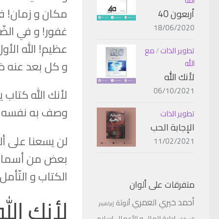
الله
مكان و زمان! ف
أربعون 40
18/06/2020
غفور! و في الضّ
عظيم! الله الأول
تطوير الذات
/
مع
و كل بعد عنه ضي
الله
لأنك الله
06/10/2021
لأنك الله كتاب 
وصف به نفسه ف
تطوير الذات
الإجابة الحب
لن يسعنا على أل
11/02/2021
بعض من أسمائه 
الكتاب و التّأم
متفرقات على ألوان
لأنك الله
أحمد خيري العمري
أنوثة
إبراهيم
إدارة المال و الأعمال
إسلام