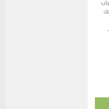
باب
نك