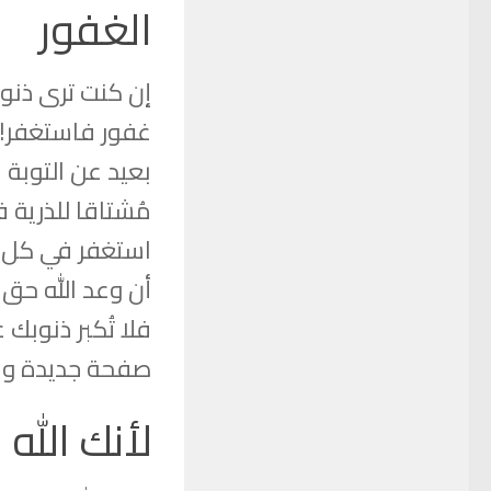
الغفور
إن كنت ترى ذنوب
غفور فاستغفر! 
بعيد عن التوبة
مُشتاقا للذرية 
استغفر في كل و
أن وعد الله حق 
فلا تُكبر ذنوبك 
صفحة جديدة و ست
لأنك الله