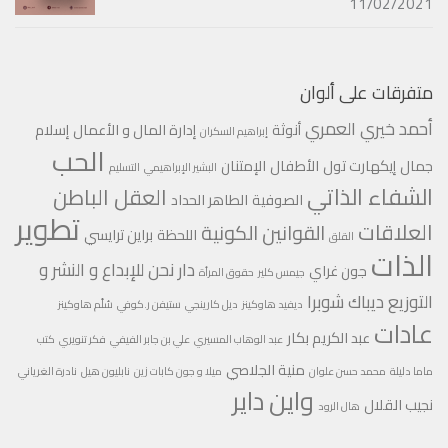
11/02/2021
متفرقات على ألوان
أحمد خيري العمري
أنوثة
إدارة المال و الأعمال
إسلام
إبراهيم السكران
الحب
جمال
إيكهارت تول
الأطفال
الإمتنان
البشير الإبراهيمي
التسليم
الشفاء الذاتي
العقل الباطن
الصوفية
الطاهر الحداد
تطوير
العلاقات
القوانين الكونية
اللحظة
براين ترايسي
القلق
الذات
دار نحن للإبداع و النشر و
جون غراي
جيمس كلير
حقوق المرأة
التوزيع
ديباك شوبرا
ديفيد هاوكينز
ديل كارينجي
ستيفن ر.كوفي
سُلّم هاوكينز
عادات
عبد الكريم بكار
عبد الوهاب المسيري
علي بن جابر الفيفي
فكر تنويري
كتب
منية الجلاصي
ماما دليلة
محمد حسن علوان
ميلا و جون كابات زين
نابليون هيل
نادرة الغرياني
واين داير
نجيب القلال
هال الرود