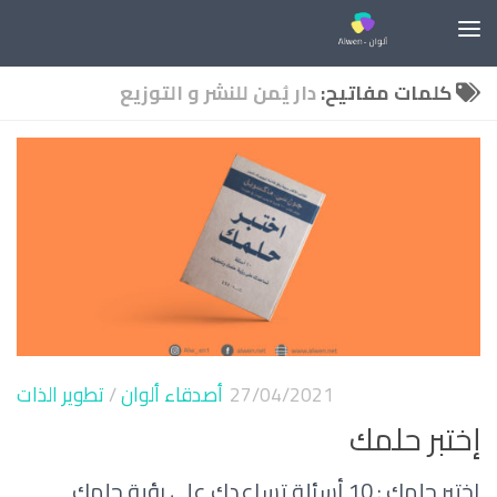
Skip to content
كلمات مفاتيح:
دار يُمن للنشر و التوزيع
27/04/2021
أصدقاء ألوان
/
تطوير الذات
إختبر حلمك
إختبر حلمك : 10 أسئلة تساعدك على رؤية حلمك