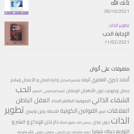
لأنك الله
06/10/2021
تطوير الذات
الإجابة الحب
11/02/2021
متفرقات على ألوان
أحمد خيري العمري
أنوثة
إدارة المال و الأعمال
إسلام
إبراهيم السكران
الحب
جمال
إيكهارت تول
الأطفال
الإمتنان
البشير الإبراهيمي
التسليم
الشفاء الذاتي
العقل الباطن
الصوفية
الطاهر الحداد
تطوير
العلاقات
القوانين الكونية
اللحظة
براين ترايسي
القلق
الذات
دار نحن للإبداع و النشر و
جون غراي
جيمس كلير
حقوق المرأة
التوزيع
ديباك شوبرا
ديفيد هاوكينز
ديل كارينجي
ستيفن ر.كوفي
سُلّم هاوكينز