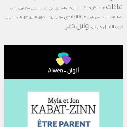
عادات
عبد الكريم بكار
عبد الوهاب المسيري
علي بن جابر الفيفي
فكر تنويري
كتب
منية الجلاصي
ماما دليلة
محمد حسن علوان
ميلا و جون كابات زين
نابليون هيل
نادرة الغرياني
واين داير
نجيب القلال
هال الرود
مشغل
الفيديو